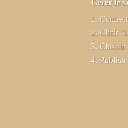
Gérer le si
Connect
Click "
Choisir 
Publish