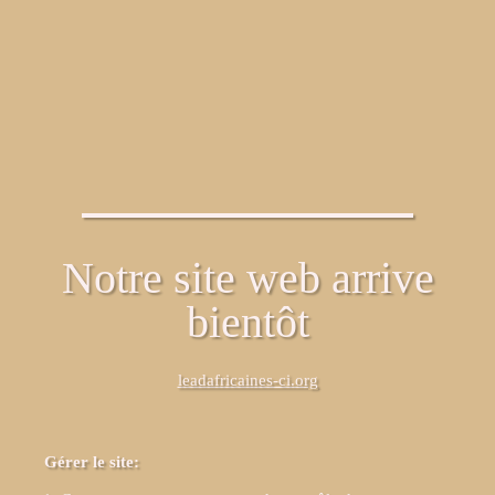
Notre site web arrive
bientôt
leadafricaines-ci.org
Gérer le site: