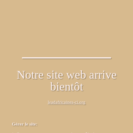
Notre site web arrive
bientôt
leadafricaines-ci.org
Gérer le site: